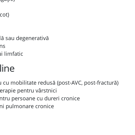
cot)
lă sau degenerativă
ens
i limfatic
line
u cu mobilitate redusă (post-AVC, post-fractură)
erapie pentru vârstnici
entru persoane cu dureri cronice
uni pulmonare cronice