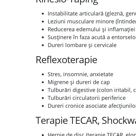
Instabilitate articulară (gleznă, ge
Leziuni musculare minore (întinderi
Reducerea edemului și inflamației
Susținere în faza acută a entorselor
Dureri lombare și cervicale
Reflexoterapie
Stres, insomnie, anxietate
Migrene și dureri de cap
Tulburări digestive (colon iritabil, 
Tulburări circulatorii periferice
Dureri cronice asociate afecțiunil
Terapie TECAR, Shockwa
Hernie de disc (terapie TECAR, elon