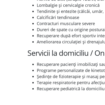
Lombalgie și cervicalgie cronică
Tendinite și entezite (călcâi, umăr, 
Calcificări tendinoase
Contracturi musculare severe
Dureri de spate cu origine postura
Recuperare după efort sportiv int
Ameliorarea circulației și drenajulu
Servicii la domiciliu / On
Recuperare pacienți imobilizați sa
Programe personalizate de kinetot
Ședințe de fizioterapie și masaj p
Terapie respiratorie pentru afecți
Recuperare pediatrică la domiciliu