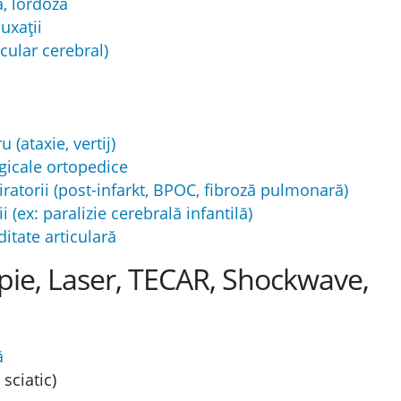
a, lordoză
uxații
cular cerebral)
 (ataxie, vertij)
gicale ortopedice
piratorii (post-infarkt, BPOC, fibroză pulmonară)
 (ex: paralizie cerebrală infantilă)
ditate articulară
apie, Laser, TECAR, Shockwave,
ă
sciatic)