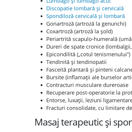
Lumbago și lumbago acut
Discopatie lombară și cervicală
Spondiloză cervicală și lombară
Gonartroză (artroză la genunchi)
Coxartroză (artroză la șold)
Periartrită scapulo-humerală (umăr
Dureri de spate cronice (lombalgii, 
Epicondilită („cotul tenismenului”)
Tendinită și tendinopatii
Fasceită plantară și pinteni calcan
Bursite (inflamații ale burselor arti
Contracturi musculare dureroase
Recuperare post-operatorie la prot
Entorse, luxații, leziuni ligamentar
Fracturi consolidate, cu limitare d
Masaj terapeutic și spor