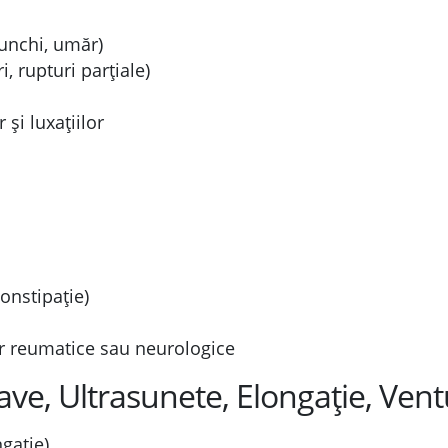
nunchi, umăr)
, rupturi parțiale)
 și luxațiilor
constipație)
or reumatice sau neurologice
ve, Ultrasunete, Elongație, Ven
gație)