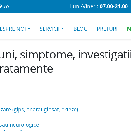
fe.ro
Luni-Vineri:
07.00-21.00
ESPRE NOI
SERVICII
BLOG
PRETURI
N
uni, simptome, investigatii
tratamente
zare (gips, aparat gipsat, orteze)
 sau neurologice