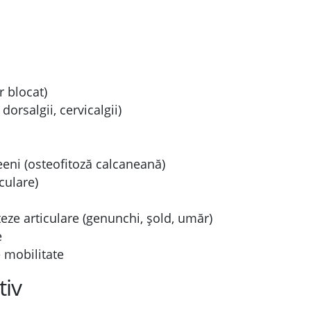
 blocat)
dorsalgii, cervicalgii)
eeni (osteofitoză calcaneană)
culare)
eze articulare (genunchi, șold, umăr)
e
e mobilitate
tiv