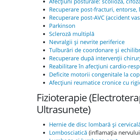
Afecțiuni posturale: scolioză, cifoz
Recuperare post-fracturi, entorse, l
Recuperare post-AVC (accident vas
Parkinson
Scleroză multiplă
Nevralgii și nevrite periferice
Tulburări de coordonare și echilibru
Recuperare după intervenții chirur
Reabilitare în afecțiuni cardio-res
Deficite motorii congenitale la copii
Afecțiuni reumatice cronice cu rigi
Fizioterapie (Electroter
Ultrasunete)
Hernie de disc lombară și cervical
Lombosciatică
(inflamația nervului 