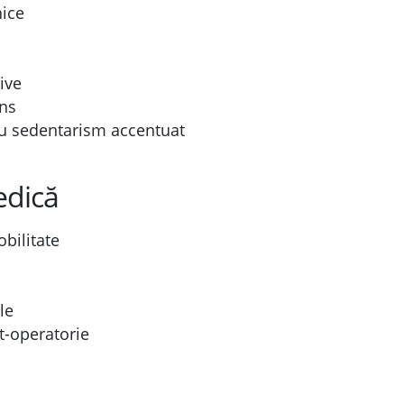
nice
ive
ens
 cu sedentarism accentuat
edică
obilitate
le
t-operatorie