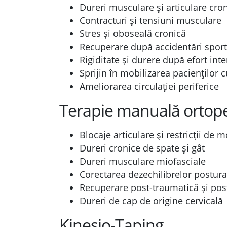
Dureri musculare și articulare cro
Contracturi și tensiuni musculare
Stres și oboseală cronică
Recuperare după accidentări sport
Rigiditate și durere după efort int
Sprijin în mobilizarea pacienților
Ameliorarea circulației periferice
Terapie manuală ortop
Blocaje articulare și restricții de m
Dureri cronice de spate și gât
Dureri musculare miofasciale
Corectarea dezechilibrelor postura
Recuperare post-traumatică și pos
Dureri de cap de origine cervicală
Kinesio-Taping