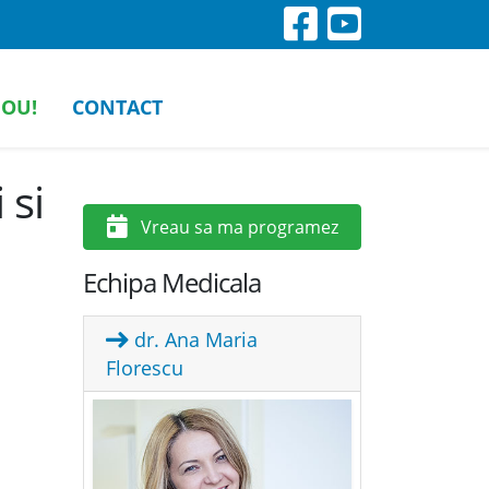
OU!
CONTACT
 si
Vreau sa ma programez
Echipa Medicala
dr. Ana Maria
Florescu