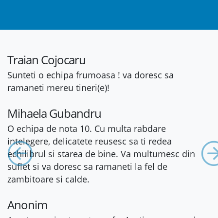
Traian Cojocaru
Sunteti o echipa frumoasa ! va doresc sa
ramaneti mereu tineri(e)!
Mihaela Gubandru
O echipa de nota 10. Cu multa rabdare
intelegere, delicatete reusesc sa ti redea
Previous
Ne
echilibrul si starea de bine. Va multumesc din
suflet si va doresc sa ramaneti la fel de
zambitoare si calde.
Anonim